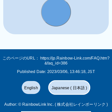
このページのURL：
https://jp.Rainbow-Link.com/FAQ.htm?
&faq_id=386
Published Date:
2023/03/06, 13:46:18
, JST
English
Japanese ( 日本語 )
Author: ©
RainbowLink Inc. ( 株式会社レインボーリンク )