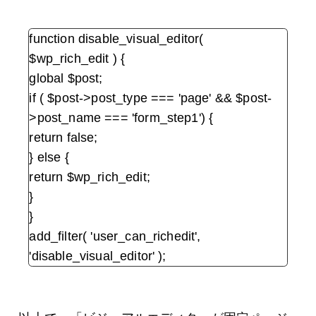
function disable_visual_editor(
$wp_rich_edit ) {
global $post;
if ( $post->post_type === 'page' && $post-
>post_name === 'form_step1') {
return false;
} else {
return $wp_rich_edit;
}
}
add_filter( 'user_can_richedit',
'disable_visual_editor' );