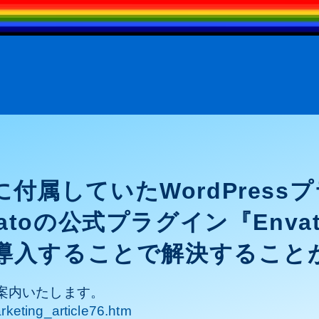
マに付属していたWordPres
oの公式プラグイン『Envato Ma
』を導入することで解決するこ
案内いたします。
arketing_article76.htm