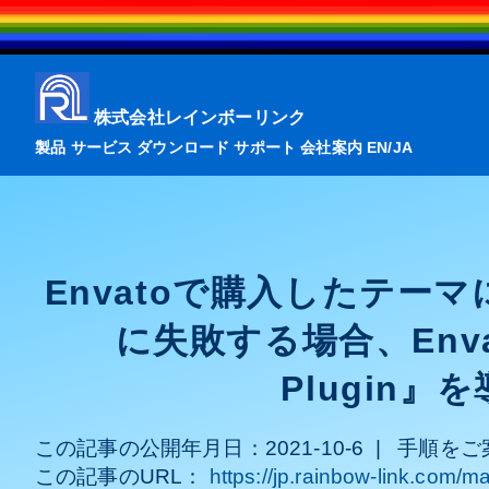
株式会社レインボーリンク
製品
サービス
ダウンロード
サポート
会社案内
EN
/
JA
Envatoで購入したテー
に失敗する場合、Envat
Plugin
この記事の公開年月日：
2021-10-6
|
手順をご
この記事のURL：
https://jp.rainbow-link.com/m