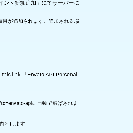
の「プラグイン＞新規追加」にてサーバーに
いう項目が追加されます。追加される場
 this link.「Envato API Personal
n?to=envato-apiに自動で飛ばされま
用目的とします：