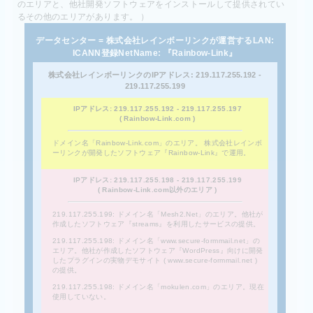
のエリアと、他社開発ソフトウェアをインストールして提供されてい
るその他のエリアがあります。 ）
データセンター = 株式会社レインボーリンクが運営するLAN:
ICANN登録NetName: 『Rainbow-Link』
株式会社レインボーリンクのIPアドレス: 219.117.255.192 -
219.117.255.199
IPアドレス: 219.117.255.192 - 219.117.255.197
( Rainbow-Link.com )
ドメイン名「Rainbow-Link.com」のエリア。
株式会社レインボ
ーリンクが開発したソフトウェア『Rainbow-Link』で運用
。
IPアドレス: 219.117.255.198 - 219.117.255.199
( Rainbow-Link.com以外のエリア )
219.117.255.199: ドメイン名「
Mesh2.Net
」のエリア。他社が
作成したソフトウェア『
streams
』を利用したサービスの提供。
219.117.255.198: ドメイン名「
www.secure-formmail.net
」の
エリア。他社が作成したソフトウェア『
WordPress
』向けに開発
したプラグインの
実物デモサイト ( www.secure-formmail.net )
の提供。
219.117.255.198: ドメイン名「
mokulen.com
」のエリア。現在
使用していない。