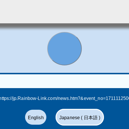
https://jp.Rainbow-Link.com/news.htm?&event_no=17111125
English
Japanese ( 日本語 )