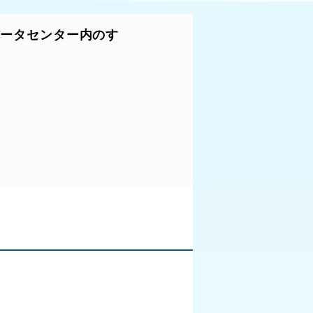
データセンター内のす
。