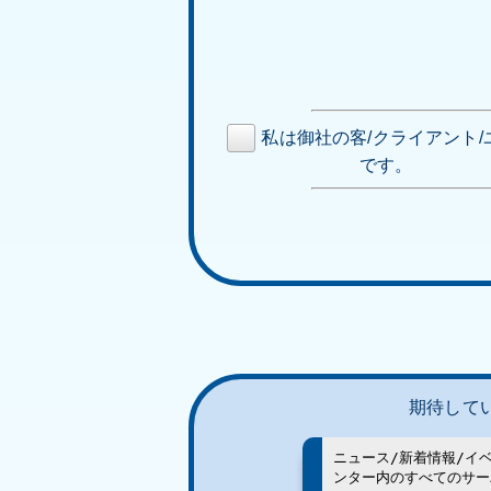
私は御社の客/クライアント/
です。
期待して