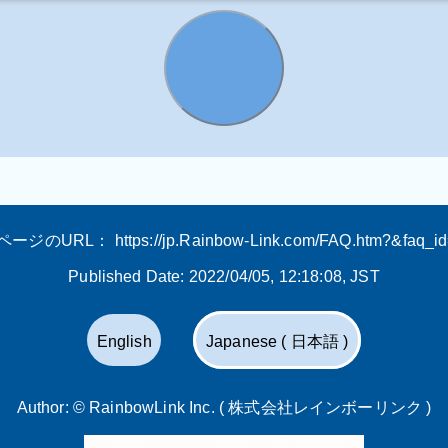
ページのURL：
https://jp.Rainbow-Link.com/FAQ.htm?&faq_i
Published Date:
2022/04/05, 12:18:08
, JST
English
Japanese ( 日本語 )
Author: ©
RainbowLink Inc. ( 株式会社レインボーリンク )