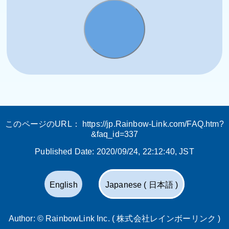
このページのURL：
https://jp.Rainbow-Link.com/FAQ.htm?
&faq_id=337
Published Date:
2020/09/24, 22:12:40
, JST
English
Japanese ( 日本語 )
Author: ©
RainbowLink Inc. ( 株式会社レインボーリンク )