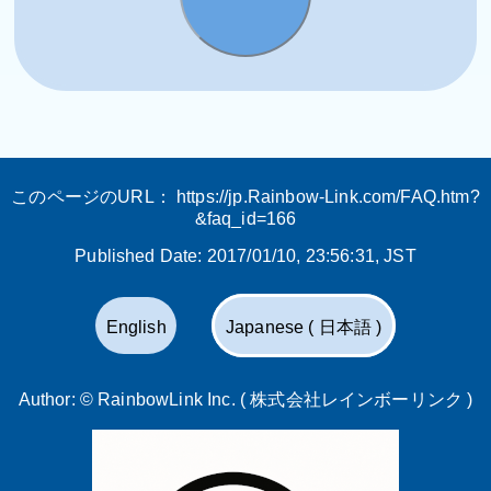
このページのURL：
https://jp.Rainbow-Link.com/FAQ.htm?
&faq_id=166
Published Date:
2017/01/10, 23:56:31
, JST
English
Japanese ( 日本語 )
Author: ©
RainbowLink Inc. ( 株式会社レインボーリンク )